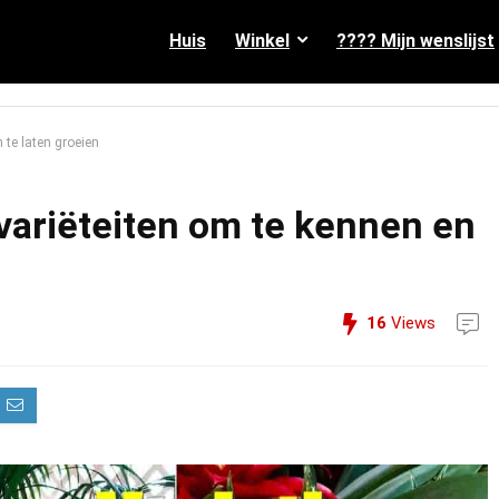
Huis
Winkel
???? Mijn wenslijst
 te laten groeien
ariëteiten om te kennen en
16
Views