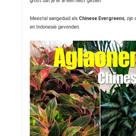
groot dat je er al een hebt gezien.
Meestal aangeduid als
Chinese Evergreens
, zij
en Indonesië gevonden.