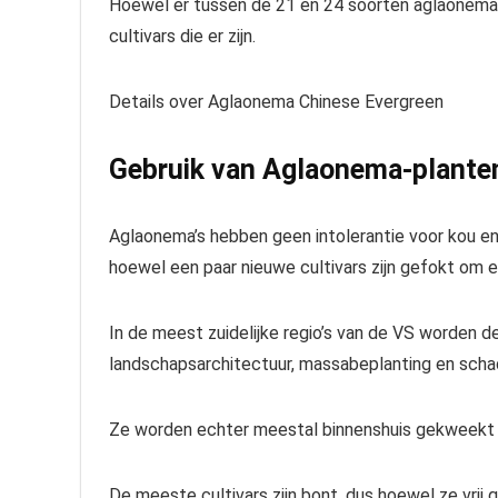
Hoewel er tussen de 21 en 24 soorten aglaonema zij
cultivars die er zijn.
Details over Aglaonema Chinese Evergreen
Gebruik van Aglaonema-plante
Aglaonema’s hebben geen intolerantie voor kou en 
hoewel een paar nieuwe cultivars zijn gefokt om ee
In de meest zuidelijke regio’s van de VS worden 
landschapsarchitectuur, massabeplanting en scha
Ze worden echter meestal binnenshuis gekweekt a
De meeste cultivars zijn bont, dus hoewel ze vrij 