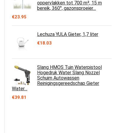
oppervlakken tot 700 m², 15 m
bereik, 360°, gazonsproeier…
€
23.95
Lechuza YULA Gieter, 1,7 liter
€
18.03
Slang HMOS Tuin Waterpistool
Hogedruk Water Slang Nozzel
Schuim Autowassen
Reinigingsgereedschap Gieter
Water…
€
39.81