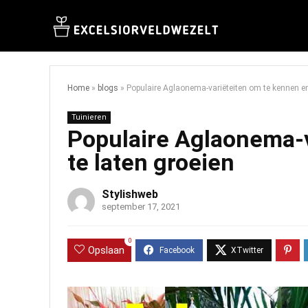
Home
»
blogs
»
Populaire Aglaonema-variëteiten om te kennen en
Tuinieren
Populaire Aglaonema-v
te laten groeien
Stylishweb
september 17, 2021
0
Opslaan