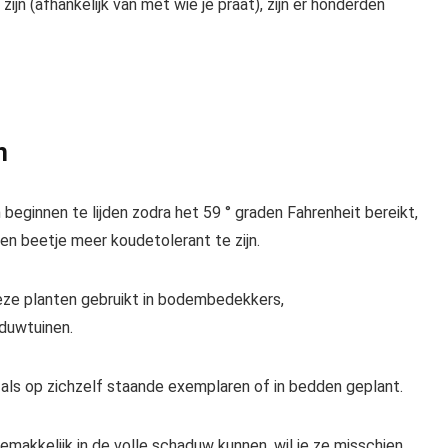
n (afhankelijk van met wie je praat), zijn er honderden
n
beginnen te lijden zodra het 59 ° graden Fahrenheit bereikt,
n ​​beetje meer koudetolerant te zijn.
deze planten gebruikt in bodembedekkers,
duwtuinen.
ls op zichzelf staande exemplaren of in bedden geplant.
gemakkelijk in de volle schaduw kunnen, wil je ze misschien