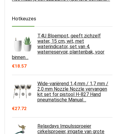
Hotkeuzes
T4U Bloempot, geeft zichzelf
water, 15 cm, wit, met
waterindicator, set van 4,
waterreservoir, plantenbak, voor
binnen…
€
18.57
Wide-variërend 1,4 mm / 1,7 mm /
2,0 mm Nozzle Nozzle vervangen
kit set for pistool H-827 Hand
pneumatische Manual…
€
27.72
Relaxdays Impulssproeier
cirkelsproeier, irrigatie van grote