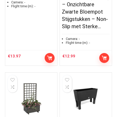
Camera:
-
– Onzichtbare
Flight time (m):
-
Zwarte Bloempot
Stijgstukken – Non-
Slip met Sterke…
Camera:
-
Flight time (m):
-
€
13.97
€
12.99