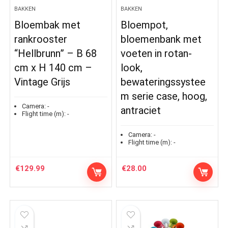
BAKKEN
BAKKEN
Bloembak met
Bloempot,
rankrooster
bloemenbank met
“Hellbrunn” – B 68
voeten in rotan-
cm x H 140 cm –
look,
Vintage Grijs
bewateringssystee
m serie case, hoog,
Camera:
-
antraciet
Flight time (m):
-
Camera:
-
Flight time (m):
-
€
129.99
€
28.00