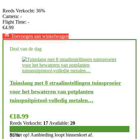
Reeds Verkocht: 36%
Camera:
-
Flight Time:
-
€
4.99
Toevoegen aan winkelwagen
Deal van de dag
Tuinslang met 8 straalinstellingen tuinsproeier
voor het bewateren van potplanten
tuinspuitpistool-volledig metalen…
€
18.99
Reeds Verkocht:
17
Available:
20
Schiet op! Aanbieding loopt binnenkort af.
85 %