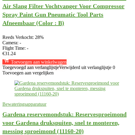
Air Slang Filter Vochtvanger Voor Compressor
Spray Paint Gun Pneumatic Tool Parts
Afneembaar (Color : B)
Reeds Verkocht: 28%
Camera:
-
Flight Time:
-
€
31.24
Toevoegen aan winkelwagen
Toegevoegd aan verlanglijstje
Verwijderd uit verlanglijstje
0
Toevoegen aan vergelijken
Bewateringsapparatuur
Gardena reservemondstuk: Reservesproeimond
voor Gardena drukspuiten, snel te monteren,
messing sproeimond (11160-20)