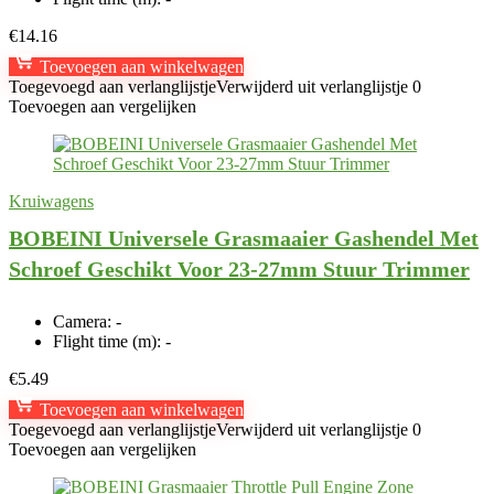
€
14.16
Toevoegen aan winkelwagen
Toegevoegd aan verlanglijstje
Verwijderd uit verlanglijstje
0
Toevoegen aan vergelijken
Kruiwagens
BOBEINI Universele Grasmaaier Gashendel Met
Schroef Geschikt Voor 23-27mm Stuur Trimmer
Camera:
-
Flight time (m):
-
€
5.49
Toevoegen aan winkelwagen
Toegevoegd aan verlanglijstje
Verwijderd uit verlanglijstje
0
Toevoegen aan vergelijken