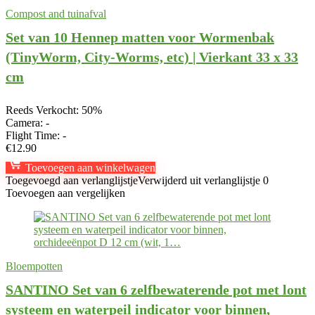
Compost and tuinafval
Set van 10 Hennep matten voor Wormenbak
(TinyWorm, City-Worms, etc) | Vierkant 33 x 33
cm
Reeds Verkocht: 50%
Camera:
-
Flight Time:
-
€
12.90
Toevoegen aan winkelwagen
Toegevoegd aan verlanglijstje
Verwijderd uit verlanglijstje
0
Toevoegen aan vergelijken
Bloempotten
SANTINO Set van 6 zelfbewaterende pot met lont
systeem en waterpeil indicator voor binnen,