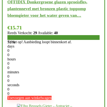
OFFIDIX Donkergroene glazen sproeisfles,
plantennevel met bronzen plastic toppomp
bloemgieter voor het water geven van…
€
15.71
Reeds Verkocht:
29
Available:
40
Schiet op! Aanbieding loopt binnenkort af.
73 %
days
0
0
hours
0
0
minutes
0
0
seconds
0
0
Toevoegen aan winkelwagen