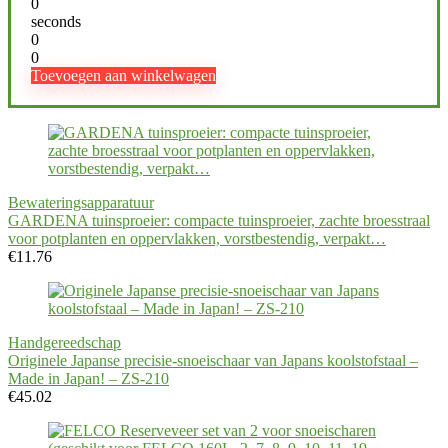
0
seconds
0
0
Toevoegen aan winkelwagen
Bewateringsapparatuur
GARDENA tuinsproeier: compacte tuinsproeier, zachte broesstraal
voor potplanten en oppervlakken, vorstbestendig, verpakt…
€
11.76
Handgereedschap
Originele Japanse precisie-snoeischaar van Japans koolstofstaal –
Made in Japan! – ZS-210
€
45.02