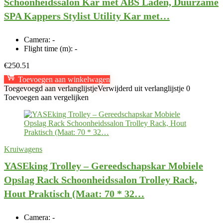
Schoonheidssalon Kar met ABS Laden, Duurzame
SPA Kappers Stylist Utility Kar met…
Camera:
-
Flight time (m):
-
€
250.51
Toevoegen aan winkelwagen
Toegevoegd aan verlanglijstje
Verwijderd uit verlanglijstje
0
Toevoegen aan vergelijken
Kruiwagens
YASEking Trolley – Gereedschapskar Mobiele
Opslag Rack Schoonheidssalon Trolley Rack,
Hout Praktisch (Maat: 70 * 32…
Camera:
-