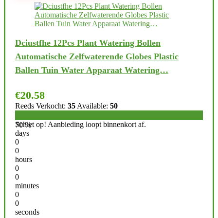
Dciustfhe 12Pcs Plant Watering Bollen
Automatische Zelfwaterende Globes Plastic
Ballen Tuin Water Apparaat Watering…
€
20.58
Reeds Verkocht:
35
Available:
50
Schiet op! Aanbieding loopt binnenkort af.
70 %
days
0
0
hours
0
0
minutes
0
0
seconds