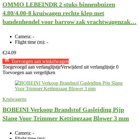
OMMO LEBEINDR 2 stuks binnenbuizen
4.80/4.00-8 kruiwagen rechte klep met
bandenhendel voor barrow zak vrachtwagenzak…
Camera:
-
Flight time (m):
-
€
24.09
Toevoegen aan winkelwagen
Toegevoegd aan verlanglijstje
Verwijderd uit verlanglijstje
0
Toevoegen aan vergelijken
Kruiwagens
BOBEINI Verkoop Brandstof Gasleiding Pijp
Slang Voor Trimmer Kettingzaag Blower 3 mm
Camera:
-
Flight time (m):
-