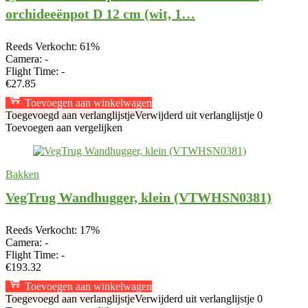
orchideeënpot D 12 cm (wit, 1…
Reeds Verkocht: 61%
Camera:
-
Flight Time:
-
€
27.85
Toevoegen aan winkelwagen
Toegevoegd aan verlanglijstje
Verwijderd uit verlanglijstje
0
Toevoegen aan vergelijken
Bakken
VegTrug Wandhugger, klein (VTWHSN0381)
Reeds Verkocht: 17%
Camera:
-
Flight Time:
-
€
193.32
Toevoegen aan winkelwagen
Toegevoegd aan verlanglijstje
Verwijderd uit verlanglijstje
0