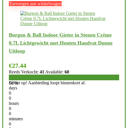
Toevoegen aan winkelwagen
Burgon & Ball Indoor Gieter in Stenen Crème
0.7L Lichtgewicht met Houten Handvat Dunne
Uitloop
€
27.44
Reeds Verkocht:
41
Available:
60
Schiet op! Aanbieding loopt binnenkort af.
68 %
days
0
0
hours
0
0
minutes
0