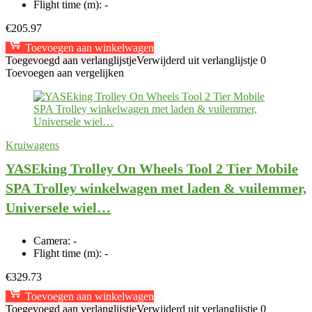
Flight time (m):
-
€
205.97
Toevoegen aan winkelwagen
Toegevoegd aan verlanglijstje
Verwijderd uit verlanglijstje
0
Toevoegen aan vergelijken
Kruiwagens
YASEking Trolley On Wheels Tool 2 Tier Mobile
SPA Trolley winkelwagen met laden & vuilemmer,
Universele wiel…
Camera:
-
Flight time (m):
-
€
329.73
Toevoegen aan winkelwagen
Toegevoegd aan verlanglijstje
Verwijderd uit verlanglijstje
0