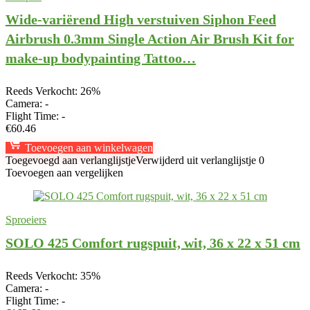
Wide-variërend High verstuiven Siphon Feed
Airbrush 0.3mm Single Action Air Brush Kit for
make-up bodypainting Tattoo…
Reeds Verkocht: 26%
Camera:
-
Flight Time:
-
€
60.46
Toevoegen aan winkelwagen
Toegevoegd aan verlanglijstje
Verwijderd uit verlanglijstje
0
Toevoegen aan vergelijken
Sproeiers
SOLO 425 Comfort rugspuit, wit, 36 x 22 x 51 cm
Reeds Verkocht: 35%
Camera:
-
Flight Time:
-