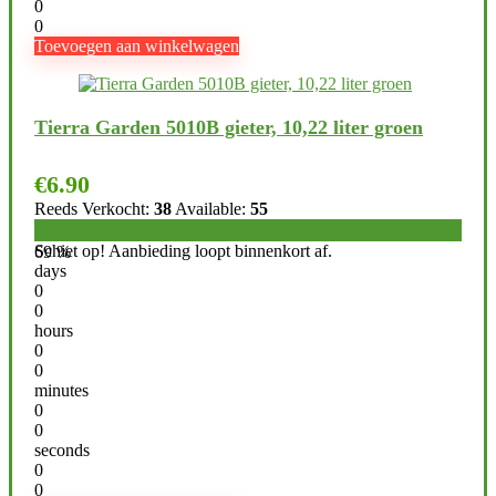
0
0
Toevoegen aan winkelwagen
Tierra Garden 5010B gieter, 10,22 liter groen
€
6.90
Reeds Verkocht:
38
Available:
55
Schiet op! Aanbieding loopt binnenkort af.
69 %
days
0
0
hours
0
0
minutes
0
0
seconds
0
0