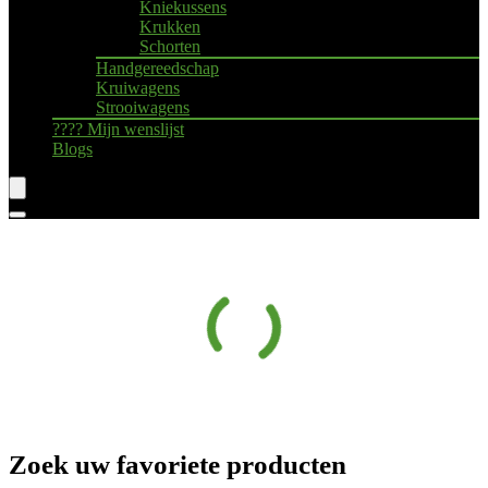
Kniekussens
Krukken
Schorten
Handgereedschap
Kruiwagens
Strooiwagens
???? Mijn wenslijst
Blogs
Zoek uw favoriete producten