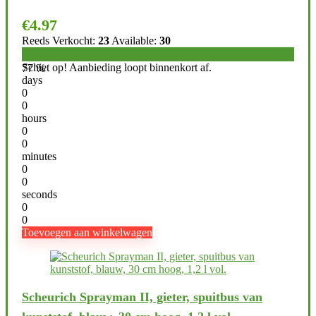
€
4.97
Reeds Verkocht:
23
Available:
30
Schiet op! Aanbieding loopt binnenkort af.
77 %
days
0
0
hours
0
0
minutes
0
0
seconds
0
0
Toevoegen aan winkelwagen
Scheurich Sprayman II, gieter, spuitbus van