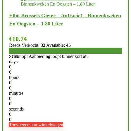
Elho Brussels Gieter – Antraciet – Binnenkweken
En Oogsten – 1.80 Liter
€
10.74
Reeds Verkocht:
32
Available:
45
Schiet op! Aanbieding loopt binnenkort af.
71 %
days
0
0
hours
0
0
minutes
0
0
seconds
0
0
Toevoegen aan winkelwagen