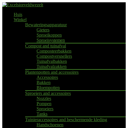
Huis
Winkel
Bewateringsapparatuur
Gieters
Sproeikoppen
Sproeisystemen
Compost and tuinafval
Composteerbakken
Compostversnellers
Tuinafvalbakken
Tuinafvalzakken
Plantenpotten and accessoires
Accessoires
Bakken
Bloempotten
Sproeiers and accessoires
Nozzles
Pompen
Sproeiers
Tanks
Tuinieraccessoires and beschermende kleding
Handschoenen