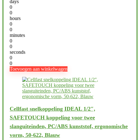
days
0
0
hours
0
0
minutes
0
0
seconds
0
0
Toevoegen aan winkelwagen
Cellfast snelkoppeling IDEAL 1/2″,
SAFETOUCH koppeling voor twee
slanguiteinden, PC/ABS kunststof, ergonomische
vorm, 50-622, Blauw