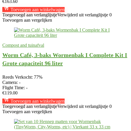
€
163.60
Toevoegen aan winkelwagen
Toegevoegd aan verlanglijstje
Verwijderd uit verlanglijstje
0
Toevoegen aan vergelijken
Compost and tuinafval
Worm Café, 3-baks Wormenbak I Complete Kit I
Grote capaciteit 96 liter
Reeds Verkocht: 77%
Camera:
-
Flight Time:
-
€
119.00
Toevoegen aan winkelwagen
Toegevoegd aan verlanglijstje
Verwijderd uit verlanglijstje
0
Toevoegen aan vergelijken