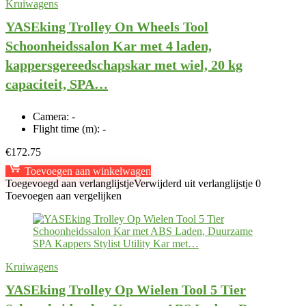
Kruiwagens
YASEking Trolley On Wheels Tool
Schoonheidssalon Kar met 4 laden,
kappersgereedschapskar met wiel, 20 kg
capaciteit, SPA…
Camera:
-
Flight time (m):
-
€
172.75
Toevoegen aan winkelwagen
Toegevoegd aan verlanglijstje
Verwijderd uit verlanglijstje
0
Toevoegen aan vergelijken
Kruiwagens
YASEking Trolley Op Wielen Tool 5 Tier