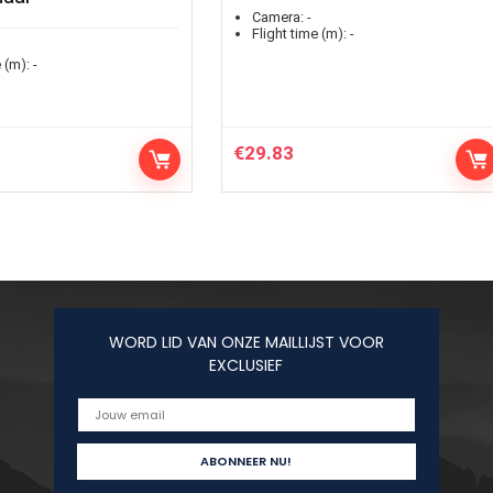
Camera:
-
Flight time (m):
-
 (m):
-
€
29.83
WORD LID VAN ONZE MAILLIJST VOOR
EXCLUSIEF