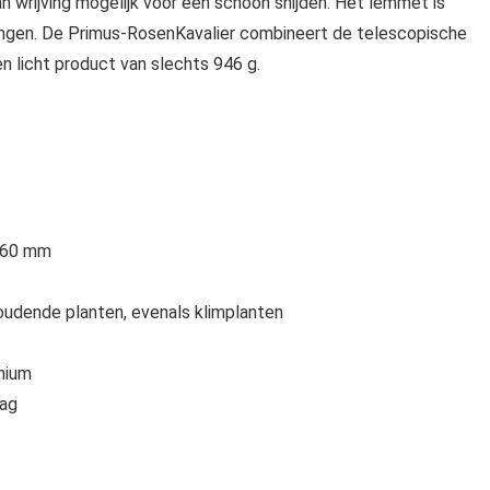
n wrijving mogelijk voor een schoon snijden. Het lemmet is
vangen. De Primus-RosenKavalier combineert de telescopische
en licht product van slechts 946 g.
2060 mm
houdende planten, evenals klimplanten
inium
aag