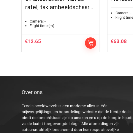
ratel, tak ambeeldschaar…
Camera:
-
Flight time
Camera:
-
Flight time (m):
-
€
12.65
€
63.08
Over ons
Excelsiorveldwezelt is een moderne alles-in-één
prijsvergelijkings- en beoordelingswebsite die de beste deals
biedt die beschikbaar zijn op amazon en u op de hoogte houdt
via de laatst toegevoegde blogs. Alle afbeeldingen zijn
auteursrechtelijk beschermd door hun respectievelijke