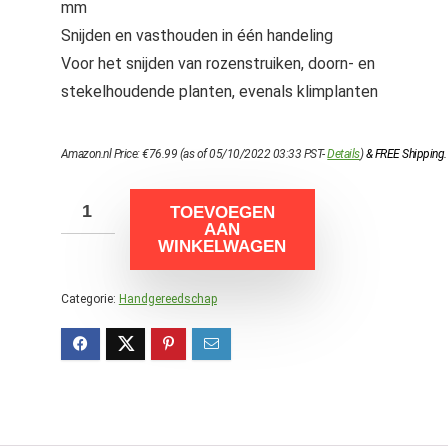
mm
Snijden en vasthouden in één handeling
Voor het snijden van rozenstruiken, doorn- en
stekelhoudende planten, evenals klimplanten
Amazon.nl Price:
€
76.99
(as of 05/10/2022 03:33 PST-
Details
)
&
FREE Shipping
.
TOEVOEGEN
AAN
WINKELWAGEN
Categorie:
Handgereedschap