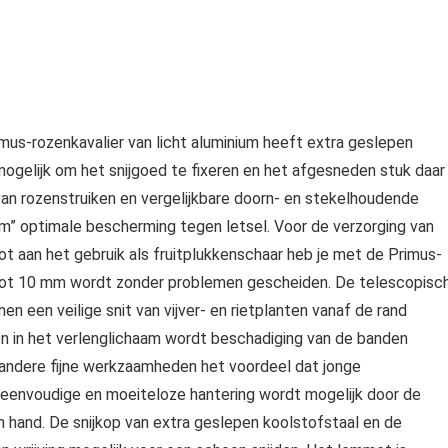
imus-rozenkavalier van licht aluminium heeft extra geslepen
gelijk om het snijgoed te fixeren en het afgesneden stuk daar
n van rozenstruiken en vergelijkbare doorn- en stekelhoudende
 arm” optimale bescherming tegen letsel. Voor de verzorging van
 tot aan het gebruik als fruitplukkenschaar heb je met de Primus-
d tot 10 mm wordt zonder problemen gescheiden. De telescopisc
n een veilige snit van vijver- en rietplanten vanaf de rand
n in het verlenglichaam wordt beschadiging van de banden
 andere fijne werkzaamheden het voordeel dat jonge
 eenvoudige en moeiteloze hantering wordt mogelijk door de
hand. De snijkop van extra geslepen koolstofstaal en de