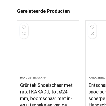
Gerelateerde Producten
HANDGEREEDSCHAP
HANDGEREED
Grüntek Snoeischaar met
Entscha
ratel KAKADU, tot Ø24
snoeisc
mm, boomschaar met in-
scherpe 
en uitschakelen van de
Handsch