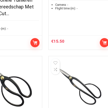
onele Tuinieren
Camera:
-
ereedschap Met
Flight time (m):
-
Cut…
 (m):
-
€
15.50