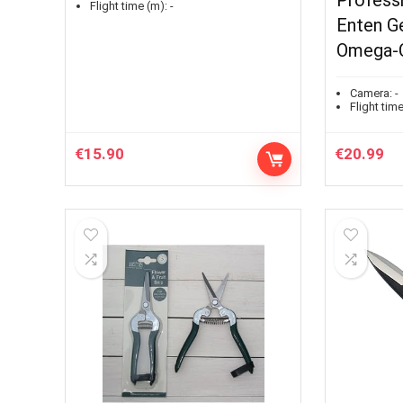
Professi
Flight time (m):
-
Enten G
Omega-
Camera:
-
Flight time
€
15.90
€
20.99