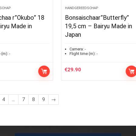
SCHAP
HANDGEREEDSCHAP
chaa r”Okubo” 18
Bonsaischaar”Butterfly”
iryu Made in
19,5 cm – Bairyu Made in
Japan
Camera:
-
 (m):
-
Flight time (m):
-
€
29.90
4
…
7
8
9
→