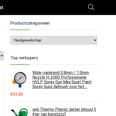
gs
Productcategorieën
Top verkopers
Wide-variërend 0.8mm / 1.0mm
Nozzle H-2000 Professionele
HVLP Spray Gun Mini Spuit Paint
Spray Guns Airbrush voor het…
€
33.82
geli Thermo Plastic gieter inhoud 5
liter van kunststof