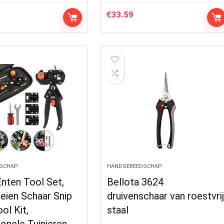
€
33.59
SCHAP
HANDGEREEDSCHAP
Enten Tool Set,
Bellota 3624
eien Schaar Snip
druivenschaar van roestvri
ol Kit,
staal