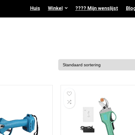
Huis
Winkel
???? Mijn wenslijst
Blo