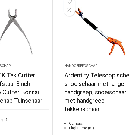
SCHAP
HANDGEREEDSCHAP
 Tak Cutter
Ardentity Telescopische
staal 8inch
snoeischaar met lange
 Cutter Bonsai
handgreep, snoeischaar
chap Tuinschaar
met handgreep,
takkenschaar
 (m):
-
Camera:
-
Flight time (m):
-