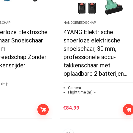
SCHAP
HANDGEREEDSCHAP
erloze Elektrische
4YANG Elektrische
haar Snoeischaar
snoerloze elektrische
om
snoeischaar, 30 mm,
reedschap Zonder
professionele accu-
kensnijder
takkenschaar met
oplaadbare 2 batterijen…
 (m):
-
Camera:
-
Flight time (m):
-
€
84.99