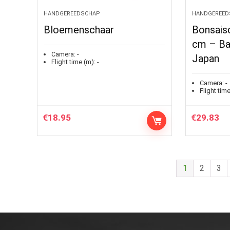
HANDGEREEDSCHAP
HANDGEREED
Bloemenschaar
Bonsais
cm – Ba
Camera:
-
Japan
Flight time (m):
-
Camera:
-
Flight time
€
18.95
€
29.83
1
2
3