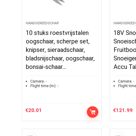
HANDGEREEDSCHAP
HANDGEREED
10 stuks roestvrijstalen
18V Sno
oogschaar, scherpe set,
Snoeisc
knipser, sieraadschaar,
Fruitbo
bladsnijschaar, oogschaar,
Snoeige
bonsai-schaar…
Accu Ta
Camera:
-
Camera:
-
Flight time (m):
-
Flight time
€
20.01
€
121.99