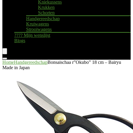
Kniekussens
Krukken
Schorten
Handgereedschap
Kruiwagens
Strooiwagens
???? Mijn wenslijst
Blogs
Home
Handgereedschap
Bonsaischaa r”Okubo” 18 cm – Bairyu
Made in Japan