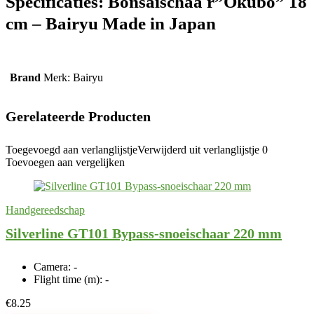
Specificaties:
Bonsaischaa r”Okubo” 18
cm – Bairyu Made in Japan
Brand
Merk: Bairyu
Gerelateerde Producten
Toegevoegd aan verlanglijstje
Verwijderd uit verlanglijstje
0
Toevoegen aan vergelijken
Handgereedschap
Silverline GT101 Bypass-snoeischaar 220 mm
Camera:
-
Flight time (m):
-
€
8.25