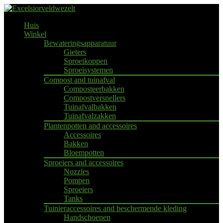
Huis
Winkel
Bewateringsapparatuur
Gieters
Sproeikoppen
Sproeisystemen
Compost and tuinafval
Composteerbakken
Compostversnellers
Tuinafvalbakken
Tuinafvalzakken
Plantenpotten and accessoires
Accessoires
Bakken
Bloempotten
Sproeiers and accessoires
Nozzles
Pompen
Sproeiers
Tanks
Tuinieraccessoires and beschermende kleding
Handschoenen