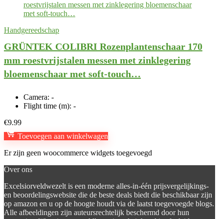
Handgereedschap
GRÜNTEK COLIBRI Rozenplantenschaar 170
mm roestvrijstalen messen met zinklegering
bloemenschaar met soft-touch…
Camera:
-
Flight time (m):
-
€
9.99
Toevoegen aan winkelwagen
Er zijn geen woocommerce widgets toegevoegd
Over ons
Excelsiorveldwezelt is een moderne alles-in-één prijsvergelijkings-
en beoordelingswebsite die de beste deals biedt die beschikbaar zijn
op amazon en u op de hoogte houdt via de laatst toegevoegde blogs.
Alle afbeeldingen zijn auteursrechtelijk beschermd door hun