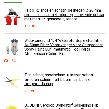
Felco 12 snoeien schaar (gesneden Ø 20 mm,
snoeien schaar met rolgreep, snoeiende schaar
met medium gehandeld, lengte…
€
64.95
Wide-variërend 1/4"Waterolie Separator Inline
Air Slang Filter Vochtvanger Voor Compressor
Spray Paint Gun Pneumatic Tool Parts
Afneembaar (Color : B)
€
31.24
Tuin schaar, snoeischaar, tuinieren schaar
tuinieren schaar fruit bloem tuin bonsai
tuingereedschap
€
5.99
BOBEINI Verkoop Brandstof Gasleiding Pijp