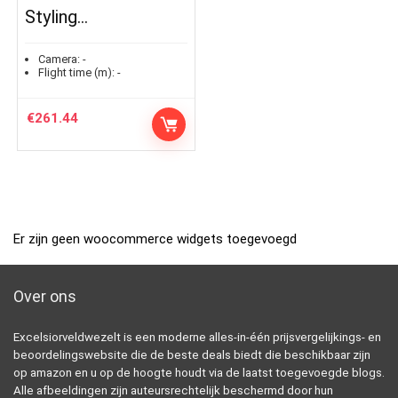
Styling…
Camera:
-
Flight time (m):
-
€
261.44
Er zijn geen woocommerce widgets toegevoegd
Over ons
Excelsiorveldwezelt is een moderne alles-in-één prijsvergelijkings- en
beoordelingswebsite die de beste deals biedt die beschikbaar zijn
op amazon en u op de hoogte houdt via de laatst toegevoegde blogs.
Alle afbeeldingen zijn auteursrechtelijk beschermd door hun