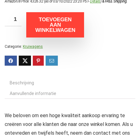
Amazon.nl Price:
€
326.32
(as of 03/10/2022 23:20 PST-
Details
)
&
FREE Shipping
.
TOEVOEGEN
AAN
WINKELWAGEN
Categorie:
Kruiwagens
Beschrijving
Aanvullende informatie
We beloven om een hoge kwaliteit aankoop ervaring te
creëren voor alle klanten die naar onze winkel komen. Als u
ontevreden en twijfels heeft, neem dan contact met ons