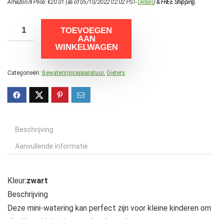
Amazon.nl Price:
€
20.01
(as of 05/10/2022 02:02 PST-
Details
)
&
FREE Shipping
.
TOEVOEGEN
AAN
WINKELWAGEN
Categorieën:
Bewateringsapparatuur
,
Gieters
Beschrijving
Aanvullende informatie
Kleur:
zwart
Beschrijving
Deze mini-watering kan perfect zijn voor kleine kinderen om