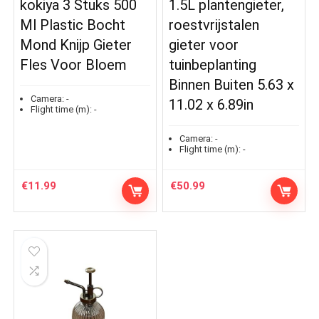
kokiya 3 Stuks 500
1.5L plantengieter,
Ml Plastic Bocht
roestvrijstalen
Mond Knijp Gieter
gieter voor
Fles Voor Bloem
tuinbeplanting
Binnen Buiten 5.63 x
Camera:
-
11.02 x 6.89in
Flight time (m):
-
Camera:
-
Flight time (m):
-
€
11.99
€
50.99