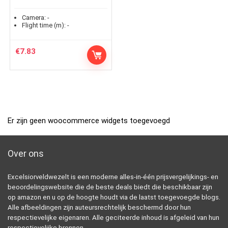
Camera:
-
Flight time (m):
-
€
7.83
Er zijn geen woocommerce widgets toegevoegd
Over ons
Excelsiorveldwezelt is een moderne alles-in-één prijsvergelijkings- en
beoordelingswebsite die de beste deals biedt die beschikbaar zijn
op amazon en u op de hoogte houdt via de laatst toegevoegde blogs.
Alle afbeeldingen zijn auteursrechtelijk beschermd door hun
respectievelijke eigenaren. Alle geciteerde inhoud is afgeleid van hun
respectievelijke bronnen.