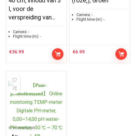
40 cm, inhoud van 3
(roze,), Groen
l, voor de
Camera:
-
verspreiding van…
Flight time (m):
-
Camera:
-
Flight time (m):
-
€
36.99
€
6.99
STROOIWAGENS