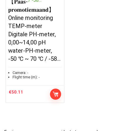
【𝐏𝐚𝐚𝐬-
𝐩𝐫𝐨𝐦𝐨𝐭𝐢𝐞𝐦𝐚𝐚𝐧𝐝】
Online monitoring
TEMP-meter
Digitale PH-meter,
0,00~14,00 pH
water-PH-meter,
-50 ℃ ~ 70 ℃ / -58…
Camera:
-
Flight time (m):
-
€
50.11