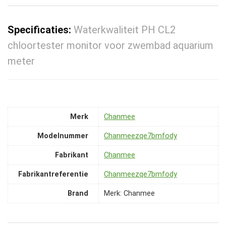
Specificaties:
Waterkwaliteit PH CL2
chloortester monitor voor zwembad aquarium
meter
Merk
‎Chanmee
Modelnummer
‎Chanmeezqe7bmfody
Fabrikant
‎Chanmee
Fabrikantreferentie
‎Chanmeezqe7bmfody
Brand
Merk: Chanmee