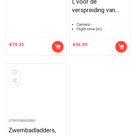
l, voor de
verspreiding van…
Camera:
-
Flight time (m):
-
€
74.35
€
36.99
STROOIWAGENS
Zwembadladders,