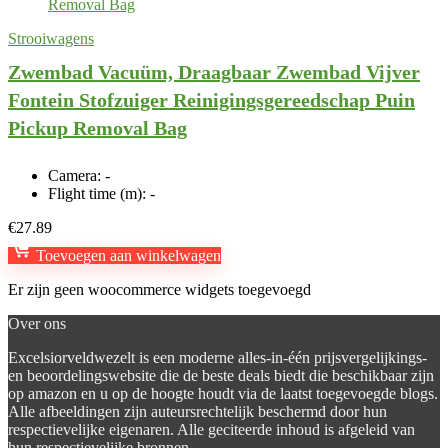
Strooiwagens
Zwembad Vacuüm, Draagbaar Zwembad Vijver
Fontein Stofzuiger Reinigingsgereedschap Puin
Pickup Removal Bag
Camera:
-
Flight time (m):
-
€
27.89
Toevoegen aan winkelwagen
Er zijn geen woocommerce widgets toegevoegd
Over ons
Excelsiorveldwezelt is een moderne alles-in-één prijsvergelijkings-
en beoordelingswebsite die de beste deals biedt die beschikbaar zijn
op amazon en u op de hoogte houdt via de laatst toegevoegde blogs.
Alle afbeeldingen zijn auteursrechtelijk beschermd door hun
respectievelijke eigenaren. Alle geciteerde inhoud is afgeleid van
hun respectievelijke bronnen.