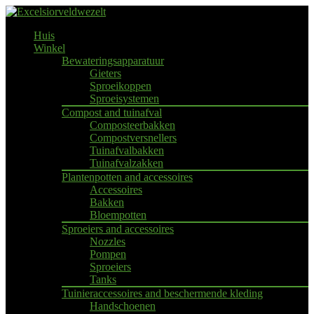
Huis
Winkel
Bewateringsapparatuur
Gieters
Sproeikoppen
Sproeisystemen
Compost and tuinafval
Composteerbakken
Compostversnellers
Tuinafvalbakken
Tuinafvalzakken
Plantenpotten and accessoires
Accessoires
Bakken
Bloempotten
Sproeiers and accessoires
Nozzles
Pompen
Sproeiers
Tanks
Tuinieraccessoires and beschermende kleding
Handschoenen