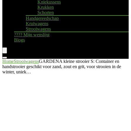
Kniekussens
Krukken
Schorten
Handgereedschap
Kruiwagens
Strooiwagens
???? Mijn wenslijst
Blogs
Home
Strooiwagens
GARDENA kleine strooier S: Container en
handstrooier geschikt voor zand, zout en grit, voor strooien in de
winter, uniek…