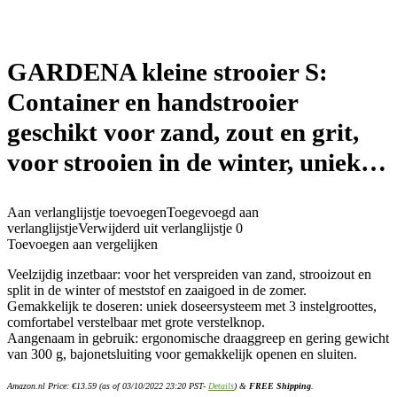
GARDENA kleine strooier S:
Container en handstrooier
geschikt voor zand, zout en grit,
voor strooien in de winter, uniek…
Aan verlanglijstje toevoegen
Toegevoegd aan
verlanglijstje
Verwijderd uit verlanglijstje
0
Toevoegen aan vergelijken
Veelzijdig inzetbaar: voor het verspreiden van zand, strooizout en
split in de winter of meststof en zaaigoed in de zomer.
Gemakkelijk te doseren: uniek doseersysteem met 3 instelgroottes,
comfortabel verstelbaar met grote verstelknop.
Aangenaam in gebruik: ergonomische draaggreep en gering gewicht
van 300 g, bajonetsluiting voor gemakkelijk openen en sluiten.
Amazon.nl Price:
€
13.59
(as of 03/10/2022 23:20 PST-
Details
)
&
FREE Shipping
.