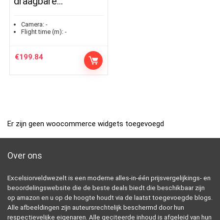
draagbare…
Camera:
-
Flight time (m):
-
€
199.84
Er zijn geen woocommerce widgets toegevoegd
Over ons
Excelsiorveldwezelt is een moderne alles-in-één prijsvergelijkings- en
beoordelingswebsite die de beste deals biedt die beschikbaar zijn
op amazon en u op de hoogte houdt via de laatst toegevoegde blogs.
Alle afbeeldingen zijn auteursrechtelijk beschermd door hun
respectievelijke eigenaren. Alle geciteerde inhoud is afgeleid van hun