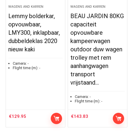
WAGENS AND KARREN
WAGENS AND KARREN
Lemmy bolderkar,
BEAU JARDIN 80KG
opvouwbaar,
capaciteit
LMY300, inklapbaar,
opvouwbare
dubbeldeklas 2020
kampeerwagen
nieuw kaki
outdoor duw wagen
trolley met rem
Camera:
-
aanhangwagen
Flight time (m):
-
transport
vrijstaand…
Camera:
-
Flight time (m):
-
€
129.95
€
143.83