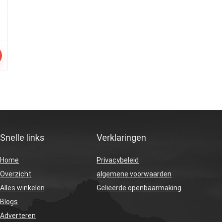
Snelle links
Verklaringen
Home
Privacybeleid
Overzicht
algemene voorwaarden
Alles winkelen
Gelieerde openbaarmaking
Blogs
Adverteren