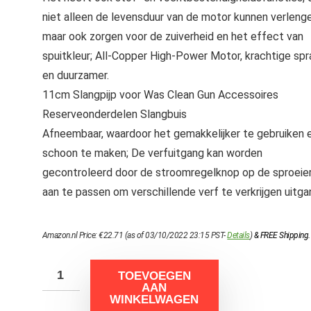
niet alleen de levensduur van de motor kunnen verlenge
maar ook zorgen voor de zuiverheid en het effect van
spuitkleur; All-Copper High-Power Motor, krachtige spr
en duurzamer.
11cm Slangpijp voor Was Clean Gun Accessoires
Reserveonderdelen Slangbuis
Afneembaar, waardoor het gemakkelijker te gebruiken 
schoon te maken; De verfuitgang kan worden
gecontroleerd door de stroomregelknop op de sproeie
aan te passen om verschillende verf te verkrijgen uitga
Amazon.nl Price:
€
22.71
(as of 03/10/2022 23:15 PST-
Details
)
&
FREE Shipping
.
TOEVOEGEN
AAN
WINKELWAGEN