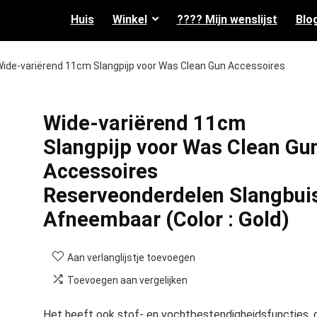
Huis
Winkel
???? Mijn wenslijst
Blo
ide-variërend 11cm Slangpijp voor Was Clean Gun Accessoires
Wide-variërend 11cm
Slangpijp voor Was Clean Gu
Accessoires
Reserveonderdelen Slangbui
Afneembaar (Color : Gold)
Aan verlanglijstje toevoegen
Toevoegen aan vergelijken
Het heeft ook stof- en vochtbestendigheidsfuncties, 