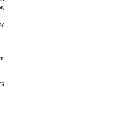
n,
ay
en
r
ng