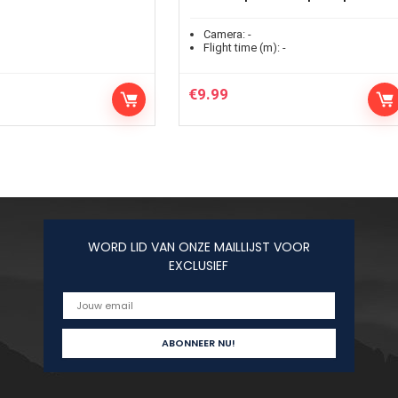
Camera:
-
Flight time (m):
-
€
9.99
WORD LID VAN ONZE MAILLIJST VOOR
EXCLUSIEF