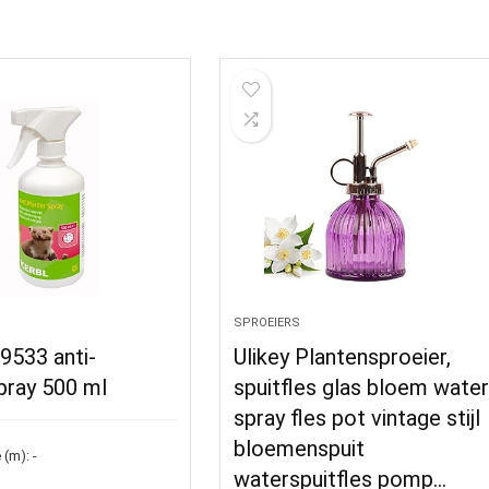
SPROEIERS
9533 anti-
Ulikey Plantensproeier,
pray 500 ml
spuitfles glas bloem wate
spray fles pot vintage stijl
bloemenspuit
 (m):
-
waterspuitfles pomp…