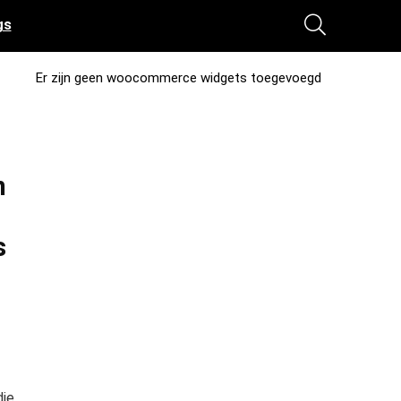
gs
Er zijn geen woocommerce widgets toegevoegd
n
s
die