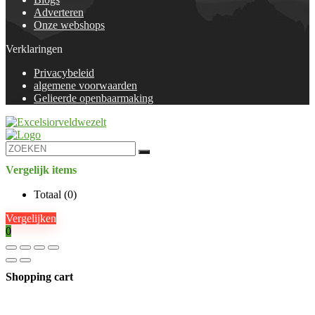
Adverteren
Onze webshops
Verklaringen
Privacybeleid
algemene voorwaarden
Gelieerde openbaarmaking
Vergelijk items
Totaal (
0
)
Vergelijken
0
Shopping cart