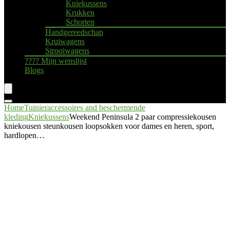
Kniekussens
Krukken
Schorten
Handgereedschap
Kruiwagens
Strooiwagens
???? Mijn wenslijst
Blogs
Home
Tuinieraccessoires and beschermende
kleding
Kniekussens
Weekend Peninsula 2 paar compressiekousen
kniekousen steunkousen loopsokken voor dames en heren, sport,
hardlopen…