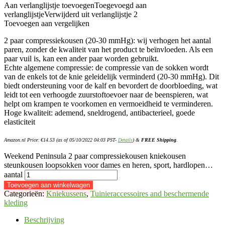
Aan verlanglijstje toevoegen
Toegevoegd aan
verlanglijstje
Verwijderd uit verlanglijstje
2
Toevoegen aan vergelijken
2 paar compressiekousen (20-30 mmHg): wij verhogen het aantal
paren, zonder de kwaliteit van het product te beïnvloeden. Als een
paar vuil is, kan een ander paar worden gebruikt.
Echte algemene compressie: de compressie van de sokken wordt
van de enkels tot de knie geleidelijk verminderd (20-30 mmHg). Dit
biedt ondersteuning voor de kalf en bevordert de doorbloeding, wat
leidt tot een verhoogde zuurstoftoevoer naar de beenspieren, wat
helpt om krampen te voorkomen en vermoeidheid te verminderen.
Hoge kwaliteit: ademend, sneldrogend, antibacterieel, goede
elasticiteit
Amazon.nl Price:
€
14.53
(as of 05/10/2022 04:03 PST-
Details
)
&
FREE Shipping
.
Weekend Peninsula 2 paar compressiekousen kniekousen
steunkousen loopsokken voor dames en heren, sport, hardlopen…
aantal
Toevoegen aan winkelwagen
Categorieën:
Kniekussens
,
Tuinieraccessoires and beschermende
kleding
Beschrijving