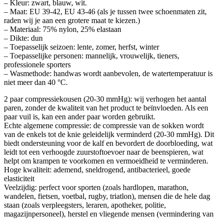
– Kleur: zwart, blauw, wit.
– Maat: EU 39-42, EU 43-46 (als je tussen twee schoenmaten zit,
raden wij je aan een grotere maat te kiezen.)
– Materiaal: 75% nylon, 25% elastaan
– Dikte: dun
– Toepasselijk seizoen: lente, zomer, herfst, winter
– Toepasselijke personen: mannelijk, vrouwelijk, tieners,
professionele sporters
– Wasmethode: handwas wordt aanbevolen, de watertemperatuur is
niet meer dan 40 °C.
2 paar compressiekousen (20-30 mmHg): wij verhogen het aantal
paren, zonder de kwaliteit van het product te beïnvloeden. Als een
paar vuil is, kan een ander paar worden gebruikt.
Echte algemene compressie: de compressie van de sokken wordt
van de enkels tot de knie geleidelijk verminderd (20-30 mmHg). Dit
biedt ondersteuning voor de kalf en bevordert de doorbloeding, wat
leidt tot een verhoogde zuurstoftoevoer naar de beenspieren, wat
helpt om krampen te voorkomen en vermoeidheid te verminderen.
Hoge kwaliteit: ademend, sneldrogend, antibacterieel, goede
elasticiteit
Veelzijdig: perfect voor sporten (zoals hardlopen, marathon,
wandelen, fietsen, voetbal, rugby, triatlon), mensen die de hele dag
staan (zoals verpleegsters, leraren, apotheker, politie,
magazijnpersoneel), herstel en vliegende mensen (vermindering van