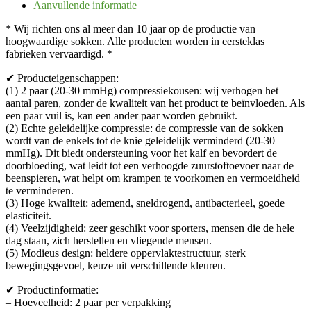
Aanvullende informatie
* Wij richten ons al meer dan 10 jaar op de productie van
hoogwaardige sokken. Alle producten worden in eersteklas
fabrieken vervaardigd. *
✔ Producteigenschappen:
(1) 2 paar (20-30 mmHg) compressiekousen: wij verhogen het
aantal paren, zonder de kwaliteit van het product te beïnvloeden. Als
een paar vuil is, kan een ander paar worden gebruikt.
(2) Echte geleidelijke compressie: de compressie van de sokken
wordt van de enkels tot de knie geleidelijk verminderd (20-30
mmHg). Dit biedt ondersteuning voor het kalf en bevordert de
doorbloeding, wat leidt tot een verhoogde zuurstoftoevoer naar de
beenspieren, wat helpt om krampen te voorkomen en vermoeidheid
te verminderen.
(3) Hoge kwaliteit: ademend, sneldrogend, antibacterieel, goede
elasticiteit.
(4) Veelzijdigheid: zeer geschikt voor sporters, mensen die de hele
dag staan, zich herstellen en vliegende mensen.
(5) Modieus design: heldere oppervlaktestructuur, sterk
bewegingsgevoel, keuze uit verschillende kleuren.
✔ Productinformatie:
– Hoeveelheid: 2 paar per verpakking