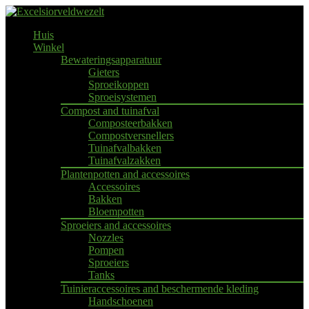
Huis
Winkel
Bewateringsapparatuur
Gieters
Sproeikoppen
Sproeisystemen
Compost and tuinafval
Composteerbakken
Compostversnellers
Tuinafvalbakken
Tuinafvalzakken
Plantenpotten and accessoires
Accessoires
Bakken
Bloempotten
Sproeiers and accessoires
Nozzles
Pompen
Sproeiers
Tanks
Tuinieraccessoires and beschermende kleding
Handschoenen