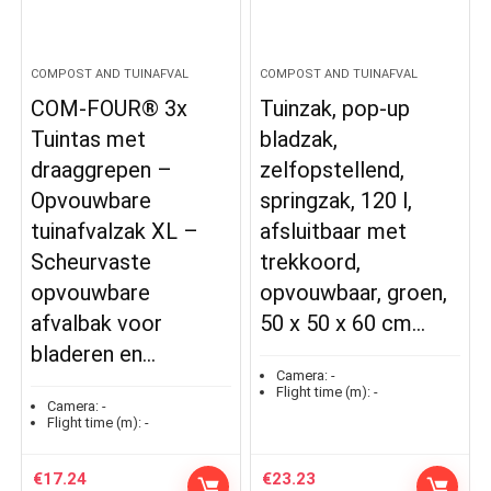
COMPOST AND TUINAFVAL
COMPOST AND TUINAFVAL
COM-FOUR® 3x
Tuinzak, pop-up
Tuintas met
bladzak,
draaggrepen –
zelfopstellend,
Opvouwbare
springzak, 120 l,
tuinafvalzak XL –
afsluitbaar met
Scheurvaste
trekkoord,
opvouwbare
opvouwbaar, groen,
afvalbak voor
50 x 50 x 60 cm…
bladeren en…
Camera:
-
Flight time (m):
-
Camera:
-
Flight time (m):
-
€
17.24
€
23.23