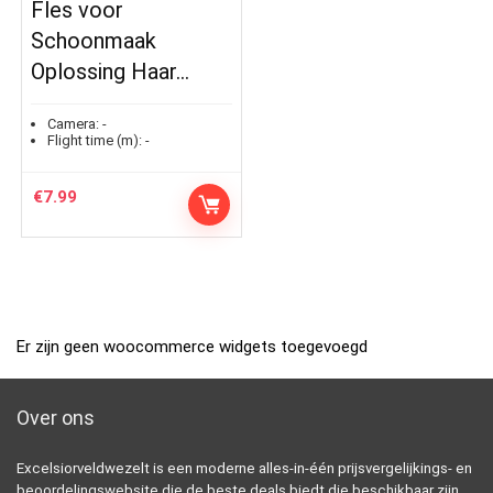
Fles voor
Schoonmaak
Oplossing Haar…
Camera:
-
Flight time (m):
-
€
7.99
Er zijn geen woocommerce widgets toegevoegd
Over ons
Excelsiorveldwezelt is een moderne alles-in-één prijsvergelijkings- en
beoordelingswebsite die de beste deals biedt die beschikbaar zijn