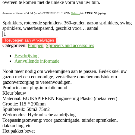
overeen te komen met de unieke vorm van uw tuin.
Amazon.nl Price:
€
54.04
(as of 03/10/2022 23:15 PST-
Details
)
&
FREE Shipping
.
Sprinklers, roterende sprinklers, 360-graden gazon sprinklers, swing
sprinklers, waterbesparend, geschikt voor… aantal
Toevoegen aan winkelwagen
Categorieën:
Pompen
,
Sproeiers and accessoires
Beschrijving
Aanvullende informatie
Nooit meer nodig om wekenmijnen aan te passen. Bedek snel uw
gazon met een eenvoudige, verstelbare douchemondstuk om
gazonverzorging te vereenvoudigen.
Productnaam: plug-in rotatiemond
Kleur blauw
Materiaal: BUIKSPIEREN Engineering Plastic (metaalveer)
Grootte: 115 * 290mm
Spuitbereik: 50m2-75m2
Werkmodus: Hydraulische aandrijving
Toepassingsomvang: voor gazonirrigatie, tuinder sprenkelen,
dakkoeling, etc.
Het pakket bevat