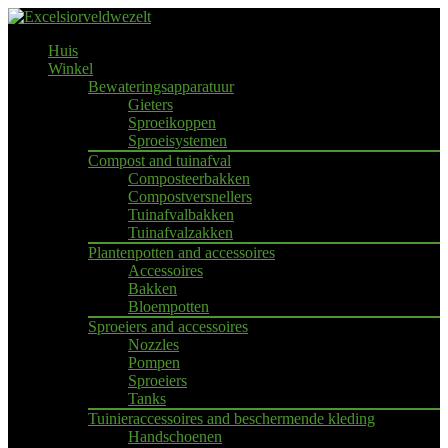
Huis
Winkel
Bewateringsapparatuur
Gieters
Sproeikoppen
Sproeisystemen
Compost and tuinafval
Composteerbakken
Compostversnellers
Tuinafvalbakken
Tuinafvalzakken
Plantenpotten and accessoires
Accessoires
Bakken
Bloempotten
Sproeiers and accessoires
Nozzles
Pompen
Sproeiers
Tanks
Tuinieraccessoires and beschermende kleding
Handschoenen