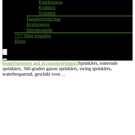
Kniekussens
Krukken
Schorten
Handgereedschap
Kruiwagens
Strooiwagens
???? Mijn wenslijst
Blogs
Home
Sproeiers and accessoires
Pompen
Sprinklers, roterende
sprinklers, 360-graden gazon sprinklers, swing sprinklers,
waterbesparend, geschikt voor…