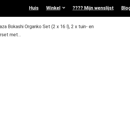
Huis
Winkel
???? Mijn wenslijst
Blo
aza Bokashi Organko Set (2 x 16 l), 2 x tuin- en
erset met…