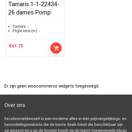
Tamaris 1-1-22434-
26 dames Pomp
Camera:
-
Flight time (m):
-
€
61.75
Er zijn geen woocommerce widgets toegevoegd
Over ons
Excelsiorveldwezelt is een moderne alles-in-één prijsvergelijkings- en
beoordelingswebsite die de beste deals biedt die beschikbaar zijn
op amazon en u op de hoogte houdt via de laatst toegevoegde blogs.