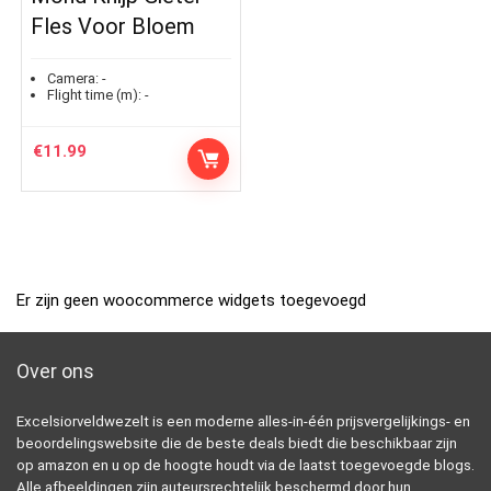
Fles Voor Bloem
Camera:
-
Flight time (m):
-
€
11.99
Er zijn geen woocommerce widgets toegevoegd
Over ons
Excelsiorveldwezelt is een moderne alles-in-één prijsvergelijkings- en
beoordelingswebsite die de beste deals biedt die beschikbaar zijn
op amazon en u op de hoogte houdt via de laatst toegevoegde blogs.
Alle afbeeldingen zijn auteursrechtelijk beschermd door hun