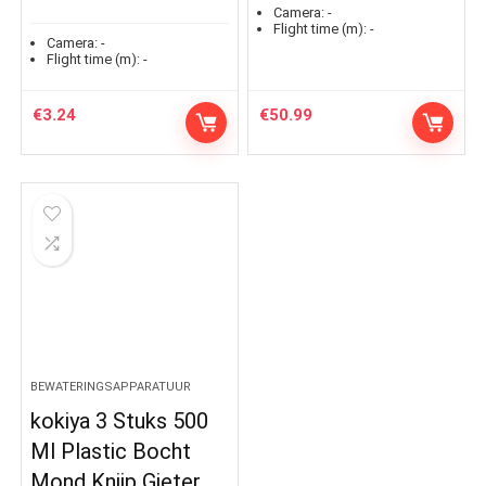
Camera:
-
Flight time (m):
-
Camera:
-
Flight time (m):
-
€
3.24
€
50.99
BEWATERINGSAPPARATUUR
kokiya 3 Stuks 500
Ml Plastic Bocht
Mond Knijp Gieter