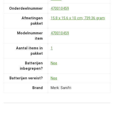
Onderdeelnummer
‎470010459
Afmetingen
‎15.8 x 15.6 x 10 cm; 739.36 gram
pakket
Modelnummer
‎470010459
item
Aantal items in
‎1
pakket
Batterijen
‎Nee
inbegrepen?
Batterijen vereist?
‎Nee
Brand
Merk: Sanifri