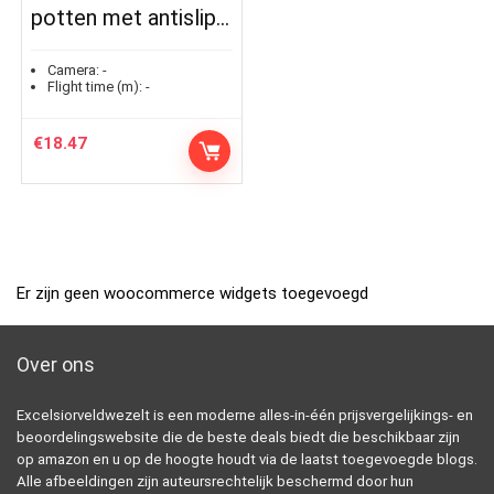
potten met antislip…
Camera:
-
Flight time (m):
-
€
18.47
Er zijn geen woocommerce widgets toegevoegd
Over ons
Excelsiorveldwezelt is een moderne alles-in-één prijsvergelijkings- en
beoordelingswebsite die de beste deals biedt die beschikbaar zijn
op amazon en u op de hoogte houdt via de laatst toegevoegde blogs.
Alle afbeeldingen zijn auteursrechtelijk beschermd door hun