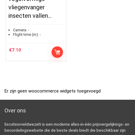
vliegenvanger
insecten vallen…
Camera:
-
Flight time (m):
-
€
7.10
Er zijn geen woocommerce widgets toegevoegd
Over ons
Excelsiorveldwezelt is een moderne alles-in-één prijsvergelijkings- en
beoordelingswebsite die de beste deals biedt die beschikbaar zijn