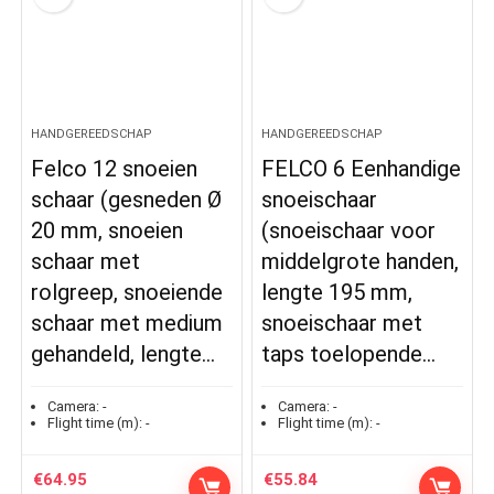
HANDGEREEDSCHAP
HANDGEREEDSCHAP
Felco 12 snoeien
FELCO 6 Eenhandige
schaar (gesneden Ø
snoeischaar
20 mm, snoeien
(snoeischaar voor
schaar met
middelgrote handen,
rolgreep, snoeiende
lengte 195 mm,
schaar met medium
snoeischaar met
gehandeld, lengte…
taps toelopende…
Camera:
-
Camera:
-
Flight time (m):
-
Flight time (m):
-
€
64.95
€
55.84