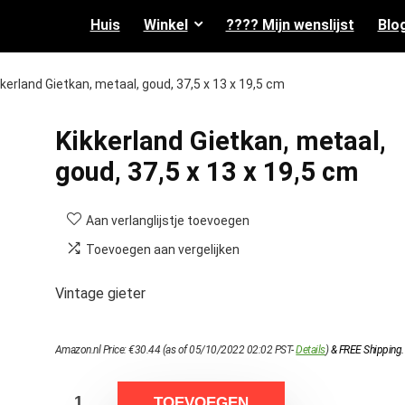
Huis
Winkel
???? Mijn wenslijst
Blo
kkerland Gietkan, metaal, goud, 37,5 x 13 x 19,5 cm
Kikkerland Gietkan, metaal,
goud, 37,5 x 13 x 19,5 cm
Aan verlanglijstje toevoegen
Toevoegen aan vergelijken
Vintage gieter
Amazon.nl Price:
€
30.44
(as of 05/10/2022 02:02 PST-
Details
)
&
FREE Shipping
.
TOEVOEGEN