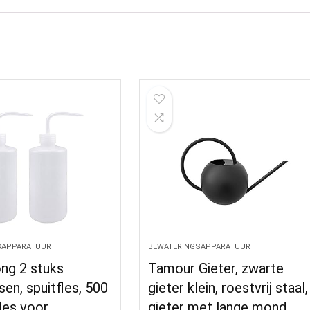
SAPPARATUUR
BEWATERINGSAPPARATUUR
ng 2 stuks
Tamour Gieter, zwarte
sen, spuitfles, 500
gieter klein, roestvrij staal,
fles voor
gieter met lange mond,