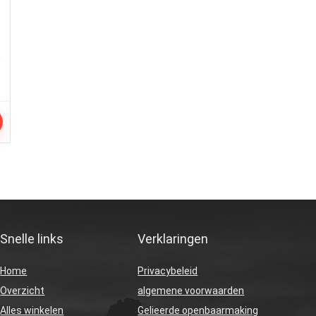
Snelle links
Verklaringen
Home
Privacybeleid
Overzicht
algemene voorwaarden
Alles winkelen
Gelieerde openbaarmaking