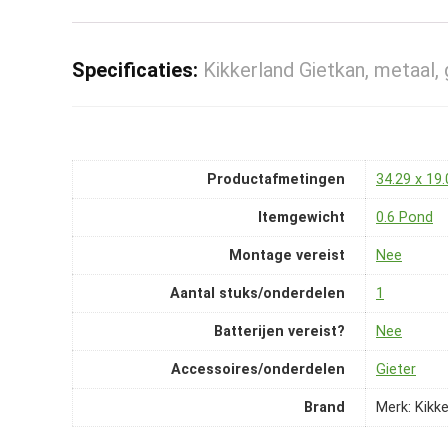
Specificaties:
Kikkerland Gietkan, metaal, 
Productafmetingen
‎34.29 x 19
Itemgewicht
‎0.6 Pond
Montage vereist
‎Nee
Aantal stuks/onderdelen
‎1
Batterijen vereist?
‎Nee
Accessoires/onderdelen
‎Gieter
Brand
Merk: Kikk