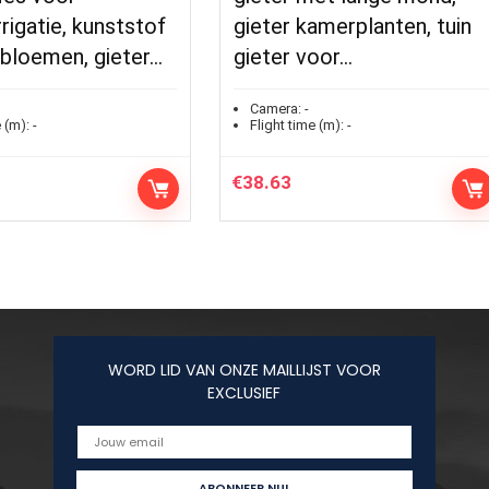
rrigatie, kunststof
gieter kamerplanten, tuin
 bloemen, gieter…
gieter voor…
Camera:
-
 (m):
-
Flight time (m):
-
€
38.63
WORD LID VAN ONZE MAILLIJST VOOR
EXCLUSIEF