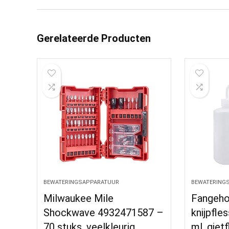
Gerelateerde Producten
BEWATERINGSAPPARATUUR
BEWATERING
Milwaukee Mile
Fangeho
Shockwave 4932471587 –
knijpfles
70 stuks, veelkleurig
ml, giet