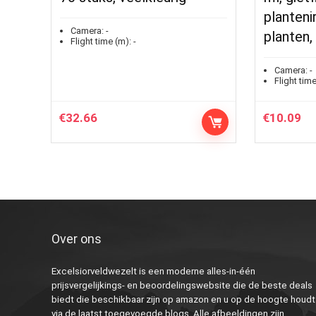
planteni
Camera:
-
planten,
Flight time (m):
-
Camera:
-
Flight time
€
32.66
€
10.09
Over ons
Excelsiorveldwezelt is een moderne alles-in-één
prijsvergelijkings- en beoordelingswebsite die de beste deals
biedt die beschikbaar zijn op amazon en u op de hoogte houdt
via de laatst toegevoegde blogs. Alle afbeeldingen zijn