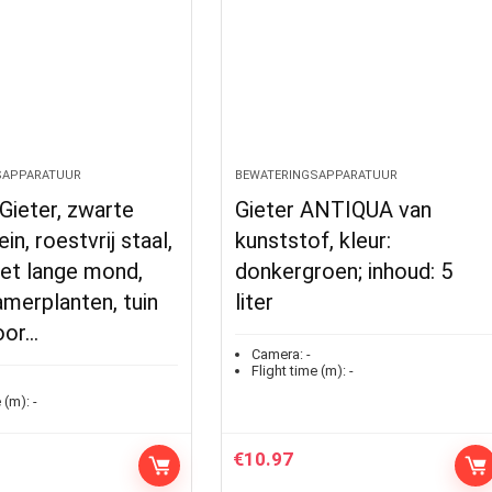
SAPPARATUUR
BEWATERINGSAPPARATUUR
Gieter, zwarte
Gieter ANTIQUA van
ein, roestvrij staal,
kunststof, kleur:
et lange mond,
donkergroen; inhoud: 5
amerplanten, tuin
liter
oor…
Camera:
-
Flight time (m):
-
 (m):
-
€
10.97