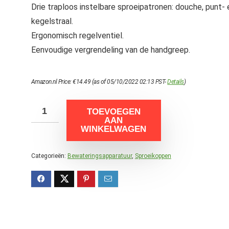
Drie traploos instelbare sproeipatronen: douche, punt- 
kegelstraal.
Ergonomisch regelventiel.
Eenvoudige vergrendeling van de handgreep.
Amazon.nl Price:
€
14.49
(as of 05/10/2022 02:13 PST-
Details
)
TOEVOEGEN
AAN
WINKELWAGEN
Categorieën:
Bewateringsapparatuur
,
Sproeikoppen