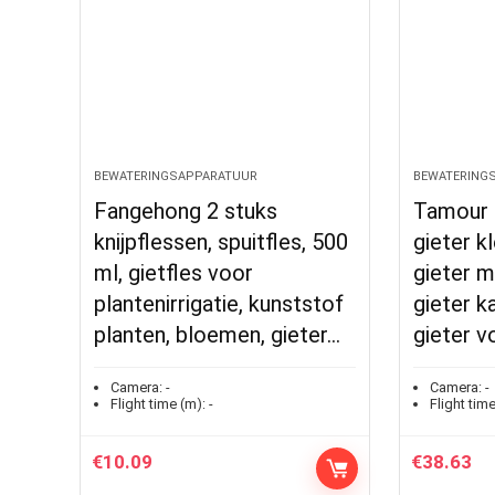
BEWATERINGSAPPARATUUR
BEWATERING
Fangehong 2 stuks
Tamour 
knijpflessen, spuitfles, 500
gieter kl
ml, gietfles voor
gieter m
plantenirrigatie, kunststof
gieter k
planten, bloemen, gieter…
gieter v
Camera:
-
Camera:
-
Flight time (m):
-
Flight time
€
10.09
€
38.63