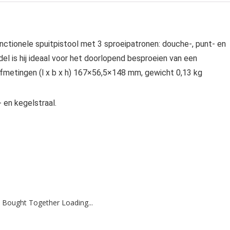
nctionele spuitpistool met 3 sproeipatronen: douche-, punt- en
del is hij ideaal voor het doorlopend besproeien van een
fmetingen (l x b x h) 167×56,5×148 mm, gewicht 0,13 kg
 en kegelstraal.
 Bought Together Loading...