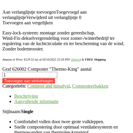
Aan verlanglijstje toevoegen
Toegevoegd aan
verlanglijstje
Verwijderd uit verlanglijstje
0
Toevoegen aan vergelijken
Easy-lock-systeem: montage zonder gereedschap.
Wind-Fix-dekselvergrendeling voor zomer-/winterbedrijf ter
regulering van de luchtcirculatie en ter bescherming van de wind.
Zonder bodemrooster.
Amazon.nl Price:
€
129.53
(as of 03/10/2022 23:18 PST-
Details
)
&
FREE Shipping
.
Graf 626002 Composter "Thermo-King" aantal
Toevoegen aan winkelwagen
Categorieën:
Compost and tuinafval
,
Composteerbakken
Beschrijving
Aanvullende informatie
Stijlnaam:
Single
Comfortabel vullen door twee grote vulkleppen.
Snelle compostering door optimaal ventilatiesysteem en
thermowanden van thermolen-kunststof.