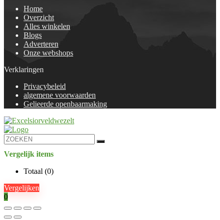
Home
Overzicht
Alles winkelen
Blogs
Adverteren
Onze webshops
Verklaringen
Privacybeleid
algemene voorwaarden
Gelieerde openbaarmaking
Vergelijk items
Totaal (
0
)
Vergelijken
0