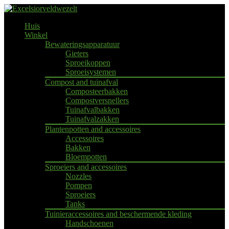
Huis
Winkel
Bewateringsapparatuur
Gieters
Sproeikoppen
Sproeisystemen
Compost and tuinafval
Composteerbakken
Compostversnellers
Tuinafvalbakken
Tuinafvalzakken
Plantenpotten and accessoires
Accessoires
Bakken
Bloempotten
Sproeiers and accessoires
Nozzles
Pompen
Sproeiers
Tanks
Tuinieraccessoires and beschermende kleding
Handschoenen