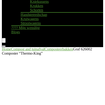
Kniekussens
Krukken
Schorten
Handgereedschap
Kruiwagens
Strooiwagens
???? Mijn wenslijst
Blogs
Home
Compost and tuinafval
Composteerbakken
Graf 626002
Composter “Thermo-King”