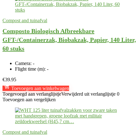
Compost and tuinafval
Composto Biologisch Afbreekbare
GFT-/Containerzak, Biobakzak, Papier, 140 Liter,
60 stuks
Camera:
-
Flight time (m):
-
€
39.95
Toevoegen aan winkelwagen
Toegevoegd aan verlanglijstje
Verwijderd uit verlanglijstje
0
Toevoegen aan vergelijken
Compost and tuinafval