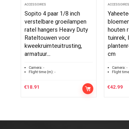
ACCESSOIRES
ACCESSOIRE
Sopito 4 paar 1/8 inch
Yaheete
verstelbare groeilampen
bloemen
ratel hangers Heavy Duty
houten r
Rateltouwen voor
tuinrek, 
kweekruimteuitrusting,
plantenr
armatuur…
cm
Camera:
-
Camera:
-
Flight time (m):
-
Flight time
€
18.91
€
42.99