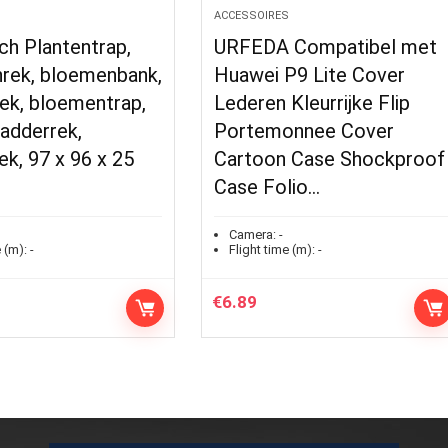
S
ACCESSOIRES
ch Plantentrap,
URFEDA Compatibel met
rek, bloemenbank,
Huawei P9 Lite Cover
ek, bloementrap,
Lederen Kleurrijke Flip
ladderrek,
Portemonnee Cover
ek, 97 x 96 x 25
Cartoon Case Shockproof
Case Folio…
Camera:
-
 (m):
-
Flight time (m):
-
€
6.89