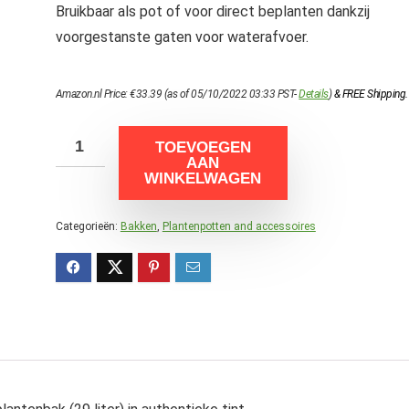
Bruikbaar als pot of voor direct beplanten dankzij
voorgestanste gaten voor waterafvoer.
Amazon.nl Price:
€
33.39
(as of 05/10/2022 03:33 PST-
Details
)
&
FREE Shipping
.
TOEVOEGEN
AAN
WINKELWAGEN
Categorieën:
Bakken
,
Plantenpotten and accessoires