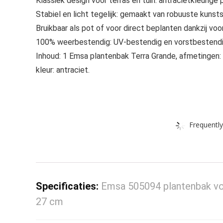
Klassiek design voor terras en tuin: antracietkleurige p
Stabiel en licht tegelijk: gemaakt van robuuste kunsts
Bruikbaar als pot of voor direct beplanten dankzij v
100% weerbestendig: UV-bestendig en vorstbestendig,
Inhoud: 1 Emsa plantenbak Terra Grande, afmetingen: 60
kleur: antraciet.
Frequently
Specificaties:
Emsa 505094 plantenbak voor 
27 cm