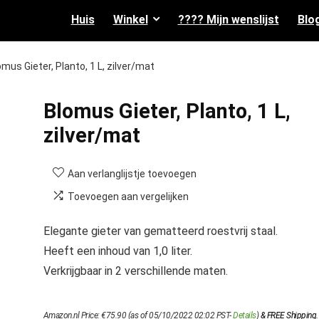
Huis
Winkel
???? Mijn wenslijst
Blo
omus Gieter, Planto, 1 L, zilver/mat
Blomus Gieter, Planto, 1 L,
zilver/mat
Aan verlanglijstje toevoegen
Toevoegen aan vergelijken
Elegante gieter van gematteerd roestvrij staal.
Heeft een inhoud van 1,0 liter.
Verkrijgbaar in 2 verschillende maten.
Amazon.nl Price:
€
75.90
(as of 05/10/2022 02:02 PST-
Details
)
&
FREE Shipping
.