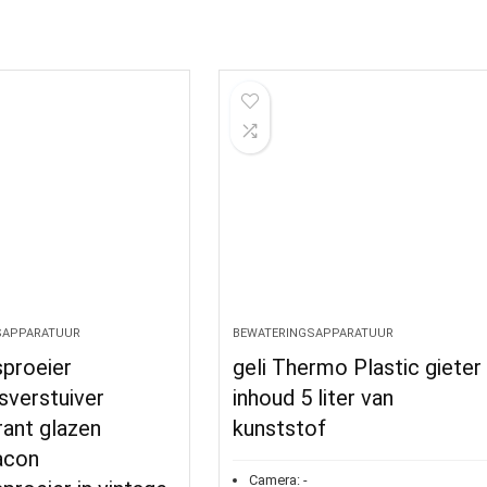
SAPPARATUUR
BEWATERINGSAPPARATUUR
sproeier
geli Thermo Plastic gieter
sverstuiver
inhoud 5 liter van
ant glazen
kunststof
acon
Camera:
-