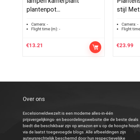
lampen kamerplant
Plantens
plantenpot…
stijl Me
Camera:
-
Camera:
-
Flight time (m):
-
Flight time
€
13.21
€
23.99
Over ons
Excelsiorveldwezelt is een moderne alles-in-één
prijsvergelijkings- en beoordelingswebsite die de beste deals
biedt die beschikbaar zijn op amazon en u op de hoogte houdt
via de laatst toegevoegde blogs. Alle afbeeldingen zijn
auteursrechtelijk beschermd door hun respectievelijke