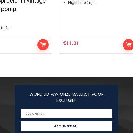
proeier in vintage
Flight time (m):
-
t pomp
 (m):
-
€
11.31
WORD LID VAN ONZE MAILLIJST VOOR
EXCLUSIEF