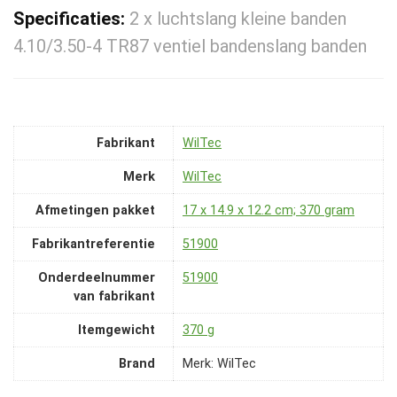
Specificaties:
2 x luchtslang kleine banden
4.10/3.50-4 TR87 ventiel bandenslang banden
Fabrikant
‎WilTec
Merk
‎WilTec
Afmetingen pakket
‎17 x 14.9 x 12.2 cm; 370 gram
Fabrikantreferentie
‎51900
Onderdeelnummer
‎51900
van fabrikant
Itemgewicht
‎370 g
Brand
Merk: WilTec