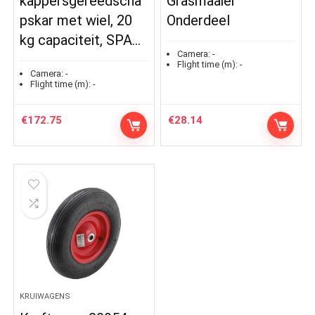
kappersgereedscha
Grasmaaier
pskar met wiel, 20
Onderdeel
kg capaciteit, SPA…
Camera:
-
Flight time (m):
-
Camera:
-
Flight time (m):
-
€
172.75
€
28.14
KRUIWAGENS