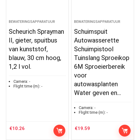
BEWATERINGSAPPARATUUR
BEWATERINGSAPPARATUUR
Scheurich Sprayman
Schuimspuit
II, gieter, spuitbus
Autowasserette
van kunststof,
Schuimpistool
blauw, 30 cm hoog,
Tuinslang Sproeikop
1,2 l vol.
6M Sproeierbereik
voor
Camera:
-
autowasplanten
Flight time (m):
-
Water geven en…
Camera:
-
Flight time (m):
-
€
10.26
€
19.59