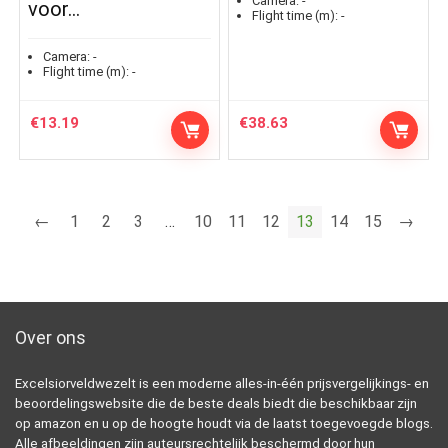
Camera:
-
voor…
Flight time (m):
-
Camera:
-
Flight time (m):
-
€
13.19
€
38.63
←
1
2
3
…
10
11
12
13
14
15
→
Over ons
Excelsiorveldwezelt is een moderne alles-in-één prijsvergelijkings- en
beoordelingswebsite die de beste deals biedt die beschikbaar zijn
op amazon en u op de hoogte houdt via de laatst toegevoegde blogs.
Alle afbeeldingen zijn auteursrechtelijk beschermd door hun