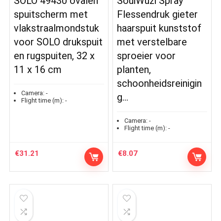
SOLO 49430 ovalen
SouiWuzi Spray
spuitscherm met
Flessendruk gieter
vlakstraalmondstuk
haarspuit kunststof
voor SOLO drukspuit
met verstelbare
en rugspuiten, 32 x
sproeier voor
11 x 16 cm
planten,
schoonheidsreinigin
Camera:
-
g…
Flight time (m):
-
Camera:
-
Flight time (m):
-
€
31.21
€
8.07