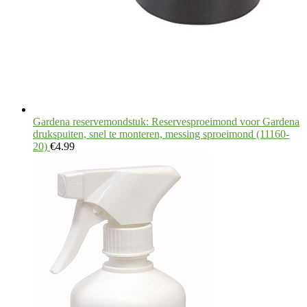
Gardena reservemondstuk: Reservesproeimond voor Gardena
drukspuiten, snel te monteren, messing sproeimond (11160-
20)
€
4.99