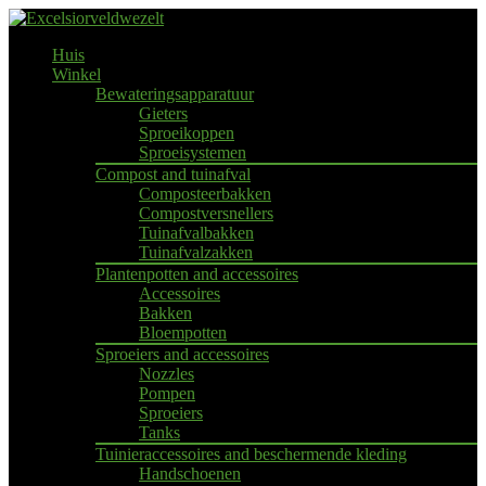
Huis
Winkel
Bewateringsapparatuur
Gieters
Sproeikoppen
Sproeisystemen
Compost and tuinafval
Composteerbakken
Compostversnellers
Tuinafvalbakken
Tuinafvalzakken
Plantenpotten and accessoires
Accessoires
Bakken
Bloempotten
Sproeiers and accessoires
Nozzles
Pompen
Sproeiers
Tanks
Tuinieraccessoires and beschermende kleding
Handschoenen