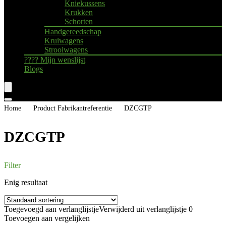
Kniekussens
Krukken
Schorten
Handgereedschap
Kruiwagens
Strooiwagens
???? Mijn wenslijst
Blogs
Home
Product Fabrikantreferentie
DZCGTP
DZCGTP
Filter
Enig resultaat
Toegevoegd aan verlanglijstje
Verwijderd uit verlanglijstje
0
Toevoegen aan vergelijken