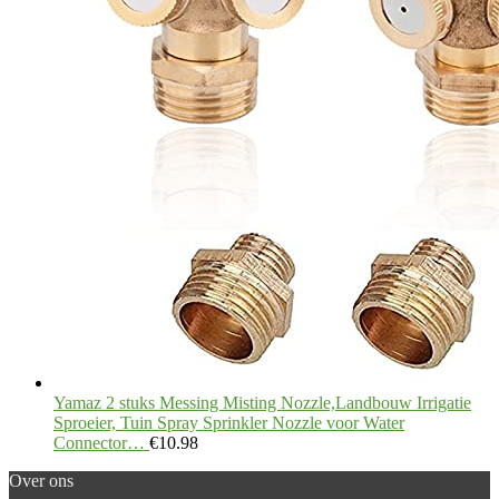
Yamaz 2 stuks Messing Misting Nozzle,Landbouw Irrigatie
Sproeier, Tuin Spray Sprinkler Nozzle voor Water
Connector…
€
10.98
Over ons