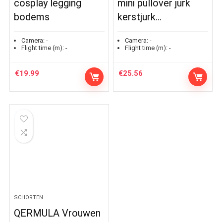
cosplay legging
mini pullover jurk
bodems
kerstjurk…
Camera:
-
Camera:
-
Flight time (m):
-
Flight time (m):
-
€
19.99
€
25.56
SCHORTEN
QERMULA Vrouwen