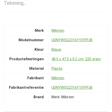
Tekening…
Merk
‎Milisten
Modelnummer
‎UDNYWSG2316Y10YFFJB
Kleur
‎Blauw
Productafmetingen
‎48.5 x 47.5 x 0.2 cm; 220 gram
Material
‎Plastic
Fabrikant
‎Milisten
Fabrikantreferentie
‎UDNYWSG2316Y10YFFJB
Brand
Merk: Milisten